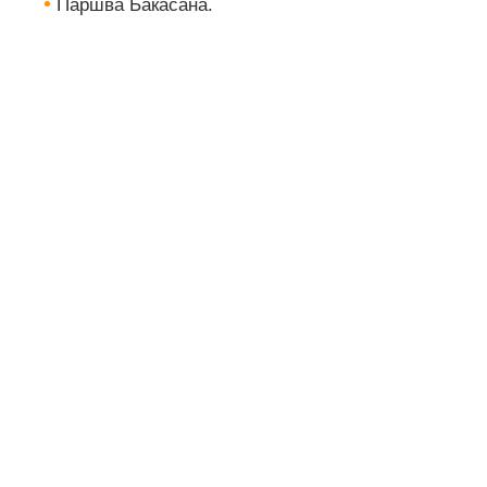
Паршва Бакасана.