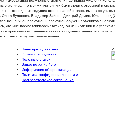
матизировавший полученные знания и научивший умело их использ
нь счастлива, что моими учителями были люди с огромной и сильн
ья» — это одна из ведущих школ в нашей стране, имена ее учите
: Ольга Буланова, Владимир Зайцев, Дмитрий Демин, Юлия Форд (
тельной личной практикой и практикой обучения учеников в нескол
сь, что мне посчастливилось стать одной из их учениц и с успехом
юсь применять полученные знания в обучении учеников и личной пр
ься с теми, кому эти знания нужны.
Наши преподаватели
М
Стоимость обучения
Полезные статьи
Видео по хатха йоге
Информация об организации
Политика конфиденциальности и
Пользовательское соглашение