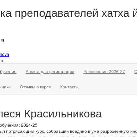
ка преподавателей хатха й
"
nova
om
обучения
Анкета для регистрации
Расписание 2026-27
С
кники
Отзывы о курсе
Контакты
леся Красильникова
обучения: 2024-25
ыл потрясающий курс, собравший воедино в уме разрозненную ин