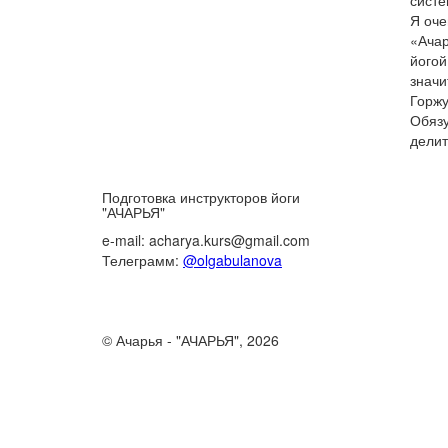
систе
Я оче
«Ачар
йогой
значи
Горжу
Обязу
делит
Подготовка инструкторов йоги
"АЧАРЬЯ"
e-mail: acharya.kurs@gmail.com
Телеграмм:
@olgabulanova
© Ачарья - "АЧАРЬЯ", 2026