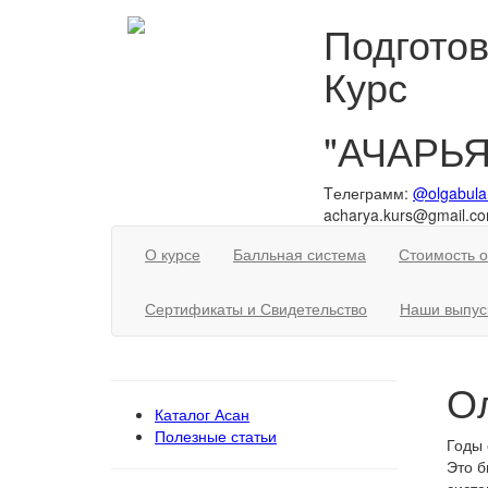
Подготов
Курс
"АЧАРЬЯ
Tелеграмм:
@olgabula
acharya.kurs@gmail.c
О курсе
Балльная система
Стоимость 
Сертификаты и Свидетельство
Наши выпус
О
Каталог Асан
Полезные статьи
Годы 
Это б