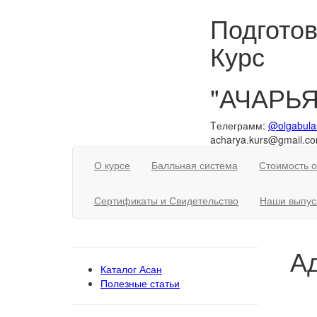
Подготов
Курс
"АЧАРЬЯ
Tелеграмм:
@olgabula
acharya.kurs@gmail.c
О курсе
Балльная система
Стоимость 
Сертификаты и Свидетельство
Наши выпус
А
Каталог Асан
Полезные статьи