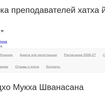
ка преподавателей хатха й
"
nova
om
обучения
Анкета для регистрации
Расписание 2026-27
С
кники
Отзывы о курсе
Контакты
дхо Мукха Шванасана