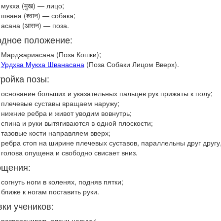
мукха (मुख) — лицо;
швана (श्वान) — собака;
асана (आसन) — поза.
одное положение:
Марджариасана (Поза Кошки);
Урдхва Мукха Шванасана
(Поза Собаки Лицом Вверх).
ройка позы:
основание больших и указательных пальцев рук прижаты к полу;
плечевые суставы вращаем наружу;
нижние ребра и живот уводим вовнутрь;
спина и руки вытягиваются в одной плоскости;
тазовые кости направляем вверх;
ребра стоп на ширине плечевых суставов, параллельны друг другу,
голова опущена и свободно свисает вниз.
ощения:
согнуть ноги в коленях, подняв пятки;
ближе к ногам поставить руки.
ки учеников:
разворачивать плечи наружу;