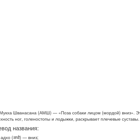
Мукха Шванасана (АМШ) — «Поза собаки лицом (мордой) вниз». Э
хность ног, голеностопы и лодыжки, раскрывает плечевые суставы.
вод названия:
адхо (अधो) — вниз;