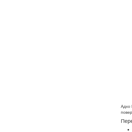
Адхо 
повер
Пере