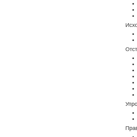
Исх
Отст
Упр
Прав