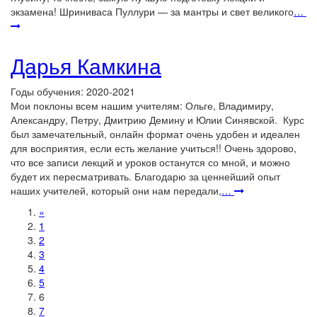
экзамена! Шриниваса Пуллури — за мантры и свет великого
…
Дарья Камкина
Годы обучения: 2020-2021
Мои поклоны всем нашим учителям: Ольге, Владимиру,
Александру, Петру, Дмитрию Демину и Юлии Синявской. Курс
был замечательный, онлайн формат очень удобен и идеален
для восприятия, если есть желание учиться!! Очень здорово,
что все записи лекций и уроков останутся со мной, и можно
будет их пересматривать. Благодарю за ценнейший опыт
наших учителей, который они нам передали,
…
«
1
2
3
4
5
6
7