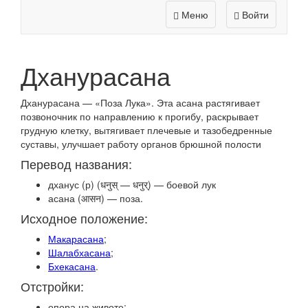
Меню
Войти
Дханурасана
Дханурасана — «Поза Лука». Эта асана растягивает
позвоночник по направлению к прогибу, раскрывает
грудную клетку, вытягивает плечевые и тазобедренные
суставы, улучшает работу органов брюшной полости
Перевод названия:
дханус (р) (धनुस् — धनुर्) — боевой лук
асана (आसन) — поза.
Исходное положение:
Макарасана
;
Шалабхасана
;
Бхекасана
.
Отстройки:
опора на животе;