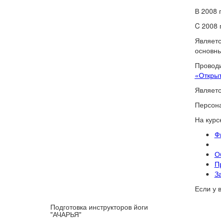
В 2008 
C 2008 
Являетс
основны
Проводи
«Откры
Являетс
Персон
На курс
Ф
О
П
З
Если у 
Подготовка инструкторов йоги
"АЧАРЬЯ"