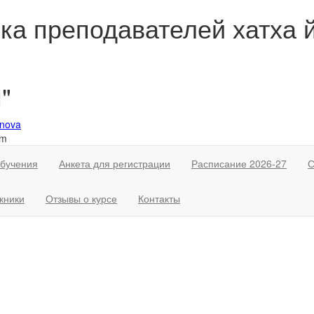
ка преподавателей хатха й
"
nova
om
обучения
Анкета для регистрации
Расписание 2026-27
С
кники
Отзывы о курсе
Контакты