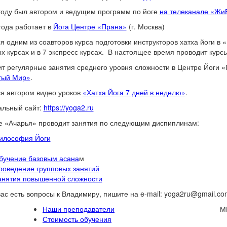
году был автором и ведущим программ по йоге
на телеканале «Жи
года работает в
Йога Центре «Прана»
(г. Москва)
я одним из соавторов курса подготовки инструкторов хатха йоги в 
х курсах и в 7 экспресс курсах. В настоящее время проводит курс
т регулярные занятия среднего уровня сложности в Центре Йоги «
тый Мир»
.
я автором видео уроков
«Хатха Йога 7 дней в неделю»
.
альный сайт:
https://yoga2.ru
е «Ачарья» проводит занятия по следующим диспиплинам:
илософия Йоги
бучение базовым асана
м
роведение групповых занятий
анятия повышенной сложности
вас есть вопросы к Владимиру, пишите на e-mail: yoga2ru@gmail.co
Наши преподаватели
М
Стоимость обучения