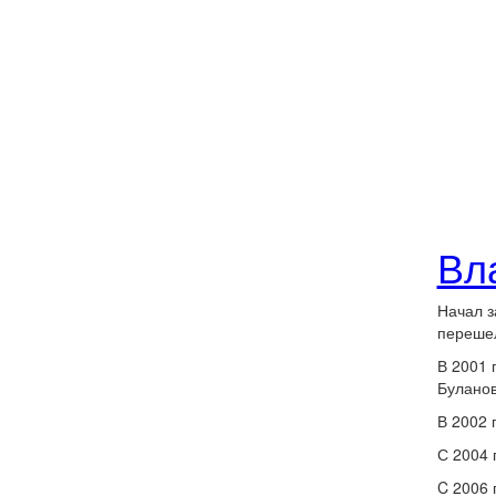
Вл
Начал з
перешел
В 2001 
Буланов
В 2002 
С 2004 
C 2006 