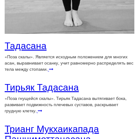
Тадасана
«Поза скалы». Является исходным положением для многих
асан, выравнивает осанку, учит равномерно распределять вес
тела между стопами.
Тирьяк Тадасана
«Поза гнущейся скалы». Тирьяк Тадасана вытягивает бока,
развивает подвижность плечевых суставов, раскрывает
грудную клетку.
Трианг Мукхаикапада
Пашчимоттанасана